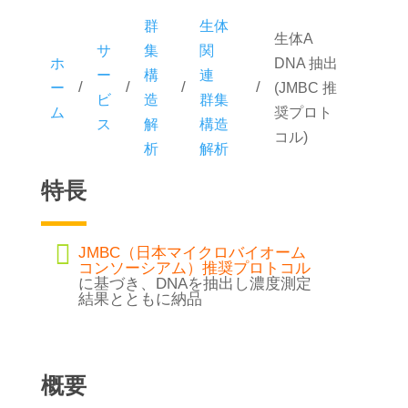
群
生体
生体A
サ
集
関
ホ
DNA 抽出
ー
構
連
/
/
/
/
ー
(JMBC 推
ビ
造
群集
ム
奨プロト
ス
解
構造
コル)
析
解析
特長

JMBC（日本マイクロバイオーム
コンソーシアム）推奨プロトコル
に基づき、DNAを抽出し濃度測定
結果とともに納品
概要