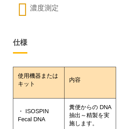

濃度測定
仕様
使用機器または
内容
キット
糞便からの DNA
・ ISOSPIN
抽出～精製を実
Fecal DNA
施します。