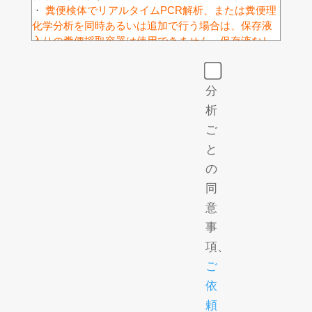
・
糞便検体でリアルタイムPCR解析、または糞便理
化学分析を同時あるいは追加で行う場合は、保存液
入りの糞便採取容器は使用できません。保存液なし
の採取容器をご使用下さい。
・ 解凍に伴う梱包材の軟化や破断による汚染が考え
られるため、発泡スチロールなどに梱包いただき、
分
漏洩にご注意下さい。
析
・ 秤量および他試験項目を同時に行う場合には、検
ご
体の必要量が変わりますのでお問い合わせ下さい。
・ 本試験項目は、当社の受託解析サービス (アンプ
と
リコンシーケンス解析、リアルタイムPCR解析など)
の
の基本サービスであり、当社の受託解析サービス以
同
外での解析における必要なDNA量および品質を保証
意
するものではありません。
・ 当社において、ショットガンメタゲノム解析での
事
最適なDNA抽出方法の検証は行っておりません。
項、
・ DNAの収量は、検体量および保存状態に依存しま
ご
す。あらかじめご了承下さい。
依
・ DNAの収量評価については、オプションサービス
をご依頼下さい。
頼