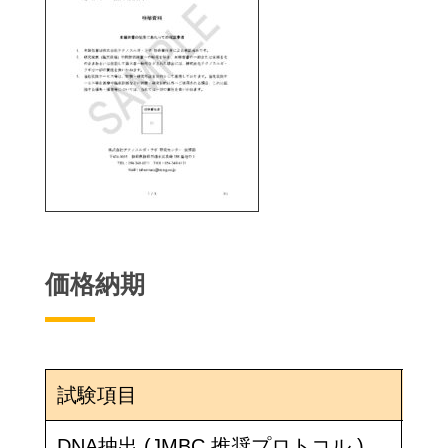
価格納期
試験項目
区
DNA抽出 (JMBC 推奨プロトコル )