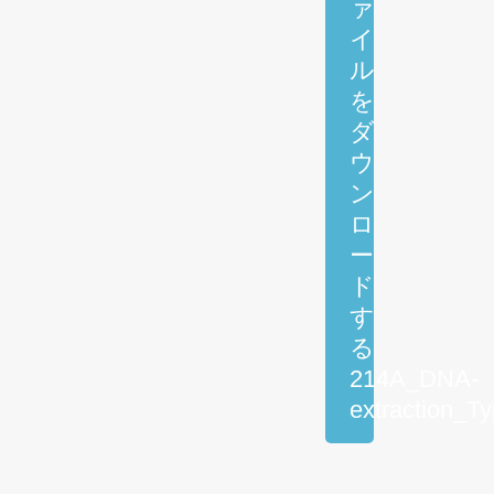
ァ
イ
ル
を
ダ
ウ
ン
ロ
ー
ド
す
る
214A_DNA-
extraction_T