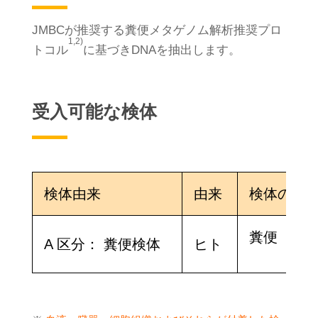
JMBCが推奨する糞便メタゲノム解析推奨プロ
1,2)
トコル
に基づきDNAを抽出します。
受入可能な検体
検体由来
由来
検体の種
糞便
A 区分： 糞便検体
ヒト