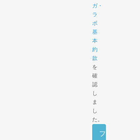
ガ・
ラ
ボ
基
本
約
款
を
確
認
し
ま
し
た。
フ