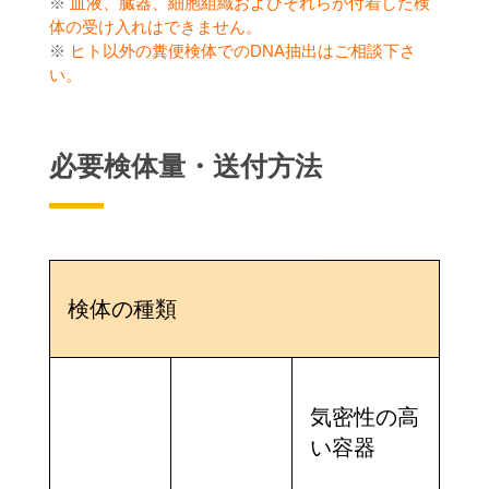
※
血液、臓器、細胞組織およびそれらが付着した検
体の受け入れはできません。
※
ヒト以外の糞便検体でのDNA抽出はご相談下さ
い。
必要検体量・送付方法
検体の種類
必
気密性の高
い容器