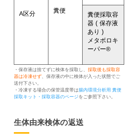
糞便
A区分
0.2
糞便採取容
器 ( 保存液
あり )
メタボロキ
ーパー®
・保存液は捨てずに検体を採取し、
採取後も採取容
器は冷凍せず
、保存液の中に検体が入った状態でご
送付下さい。
・冷凍する場合の保管温度帯は
腸内環境分析用 糞便
採取キット・採取容器のページ
をご参照下さい。
生体由来検体の返送