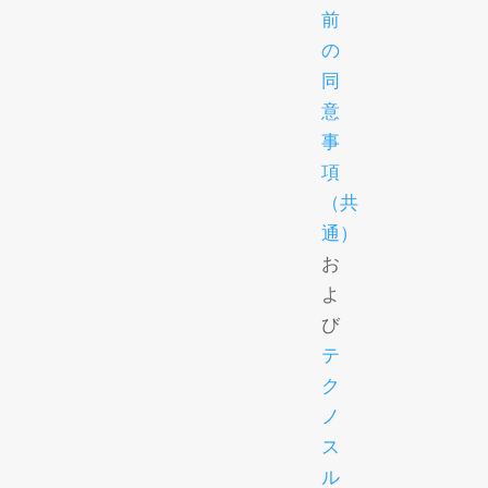
・ 糞便の場合、DNA必要量がお決まりの場合には事
前
前にご相談下さい。
の
・ 哺乳類・鳥類などの野生動物 (野良も含む) 由来の
検体は、送付前にお客様の元で加熱処理（85℃ 15分
同
以上）をお願いします。
意
・
ご依頼前の同意事項 (共通) を必ずご確認下さい。
事
項
（共
通）
お
よ
び
テ
ク
ノ
ス
ル