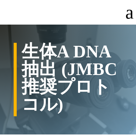
a
生体A DNA
抽出 (JMBC
推奨プロト
コル)