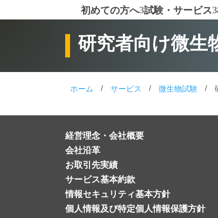
初めての方へ
試験・サービス
3
3
研究者向け微生
/
/
/
ホーム
サービス
微生物試験
経営理念・会社概要
会社沿革
お取引先実績
サービス基本約款
情報セキュリティ基本方針
個人情報及び特定個人情報保護方針 ‎