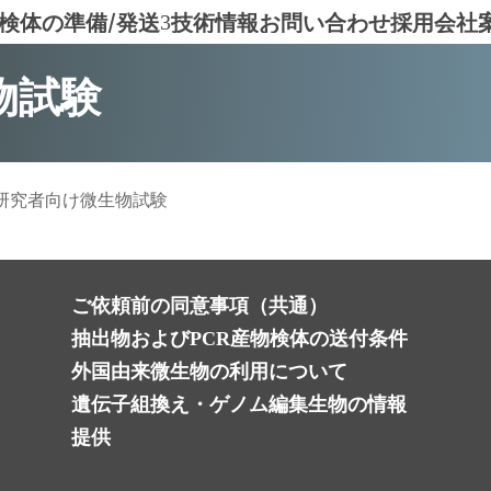
検体の準備/発送
技術情報
お問い合わせ
採用
会社
3
物試験
研究者向け微生物試験
ご依頼前の同意事項（共通）
抽出物およびPCR産物検体の送付条件
外国由来微生物の利用について
遺伝子組換え・ゲノム編集生物の情報
提供