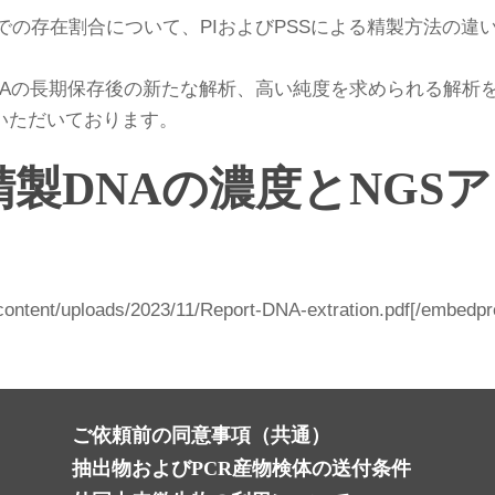
での存在割合について、PIおよびPSSによる精製方法の違
NAの長期保存後の新たな解析、高い純度を求められる解析を
いただいております。
る精製DNAの濃度とNG
-content/uploads/2023/11/Report-DNA-extration.pdf[/embedp
ご依頼前の同意事項（共通）
抽出物およびPCR産物検体の送付条件