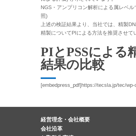
NGS・アンプリコン解析による属レベル
照)
上述の検証結果より、当社では、精製D
精製についてPIによる方法を推奨させて
PIとPSSによ
結果の比較
[embedpress_pdf]https://tecsla.jp/tec/wp
経営理念・会社概要
会社沿革