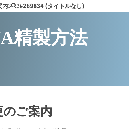
案内
#289834 (タイトルなし)
3
3
A精製方法
更のご案内