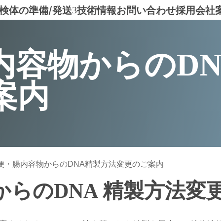
検体の準備/発送
技術情報
お問い合わせ
採用
会社
3
内容物からのDN
案内
便・腸内容物からのDNA精製方法変更のご案内
からのDNA 精製方法変