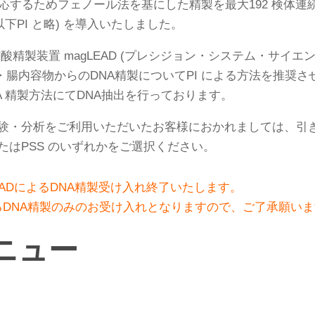
応するためフェノール法を基にした精製を最大192 検体連続
社, 以下PI と略) を導入いたしました。
核酸精製装置 magLEAD (プレシジョン・システム・サイエン
腸内容物からのDNA精製についてPI による方法を推奨
NA 精製方法にてDNA抽出を行っております。
、試験・分析をご利用いただいたお客様におかれましては、引
たはPSS のいずれかをご選択ください。
gLEADによるDNA精製受け入れ終了いたします。
480によるDNA精製のみのお受け入れとなりますので、ご了承願い
ニュー