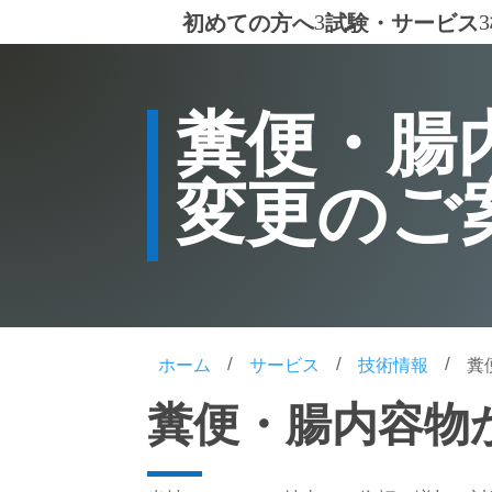
初めての方へ
試験・サービス
3
3
糞便・腸
変更のご
/
/
/
ホーム
サービス
技術情報
糞
糞便・腸内容物