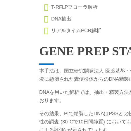

T-RFLPフローラ解析

DNA抽出

リアルタイムPCR解析
GENE PREP 
本手法は、国立研究開発法人 医薬基盤・健康・栄養
液に懸濁された糞便検体からのDNA精
DNAを用いた解析では、抽出・精製方
おります。
その結果、PIで精製したDNAはPSSと比較し
性の調査 (30°Cで10日間静置) においても
による評価) が示されています。