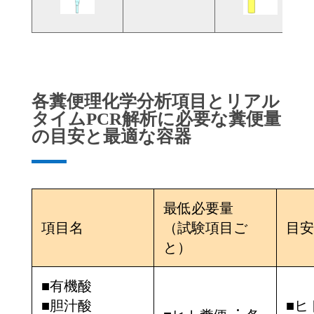
各糞便理化学分析項目とリアル
タイムPCR解析に必要な糞便量
の目安と最適な容器
最低必要量
項目名
（試験項目ご
目安
と）
■有機酸
■胆汁酸
■ヒ