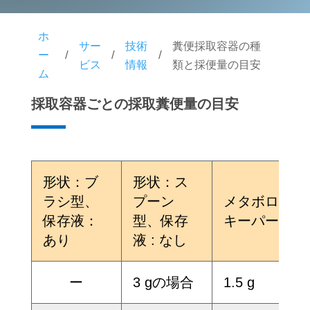
ホ
サー
技術
糞便採取容器の種
/
/
/
ー
ビス
情報
類と採便量の目安
ム
採取容器ごとの採取糞便量の目安
形状：ブ
形状：ス
ラシ型、
プーン
メタボロ
保存液：
型、保存
キーパー®
あり
液 : なし
ー
3 gの場合
1.5 g