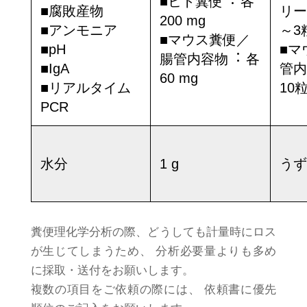
■ヒト糞便︓ 各
■腐敗産物
リー
200 mg
■アンモニア
～3
■マウス糞便／
■pH
■マ
腸管内容物︓ 各
■IgA
管内
60 mg
■リアルタイム
10粒
PCR
水分
1 g
うず
糞便理化学分析の際、どうしても計量時にロス
が生じてしまうため、 分析必要量よりも多め
に採取・送付をお願いします。
複数の項目をご依頼の際には、 依頼書に優先