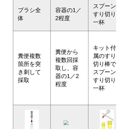
スプーン
ブラシ全
容器の1／
すり切り
体
2程度
一杯
キット付
糞便から
糞便複数
属のすり
複数回採
箇所を突
切り棒で
取し、容
き刺して
スプーン
器の1／2
採取
すり切り
程度
一杯