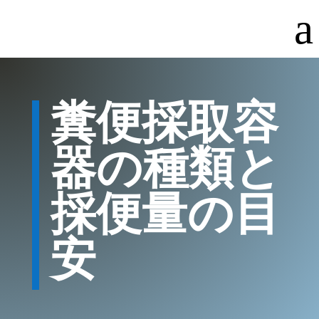
a
糞便採取容
器の種類と
採便量の目
安