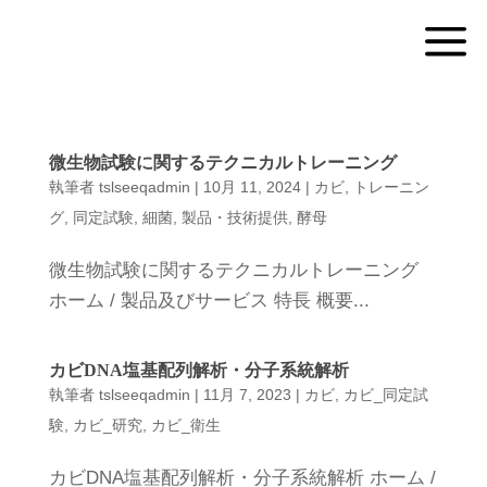
a
微生物試験に関するテクニカルトレーニング
執筆者
tslseeqadmin
|
10月 11, 2024
|
カビ
,
トレーニン
グ
,
同定試験
,
細菌
,
製品・技術提供
,
酵母
微生物試験に関するテクニカルトレーニング
ホーム / 製品及びサービス 特長 概要...
カビDNA塩基配列解析・分子系統解析
執筆者
tslseeqadmin
|
11月 7, 2023
|
カビ
,
カビ_同定試
験
,
カビ_研究
,
カビ_衛生
カビDNA塩基配列解析・分子系統解析 ホーム /