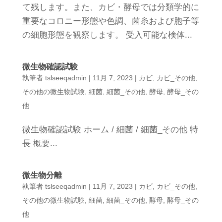
て残します。また、カビ・酵母では分類学的に
重要なコロニー形態や色調、菌糸および胞子等
の細胞形態を観察します。 受入可能な検体...
微生物確認試験
執筆者
tslseeqadmin
|
11月 7, 2023
|
カビ
,
カビ_その他
,
その他の微生物試験
,
細菌
,
細菌_その他
,
酵母
,
酵母_その
他
微生物確認試験 ホーム / 細菌 / 細菌_その他 特
長 概要...
微生物分離
執筆者
tslseeqadmin
|
11月 7, 2023
|
カビ
,
カビ_その他
,
その他の微生物試験
,
細菌
,
細菌_その他
,
酵母
,
酵母_その
他