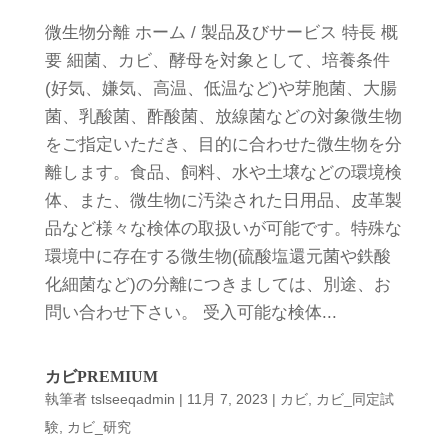
微生物分離 ホーム / 製品及びサービス 特長 概
要 細菌、カビ、酵母を対象として、培養条件
(好気、嫌気、高温、低温など)や芽胞菌、大腸
菌、乳酸菌、酢酸菌、放線菌などの対象微生物
をご指定いただき、目的に合わせた微生物を分
離します。食品、飼料、水や土壌などの環境検
体、また、微生物に汚染された日用品、皮革製
品など様々な検体の取扱いが可能です。特殊な
環境中に存在する微生物(硫酸塩還元菌や鉄酸
化細菌など)の分離につきましては、別途、お
問い合わせ下さい。 受入可能な検体...
カビPREMIUM
執筆者
tslseeqadmin
|
11月 7, 2023
|
カビ
,
カビ_同定試
験
,
カビ_研究