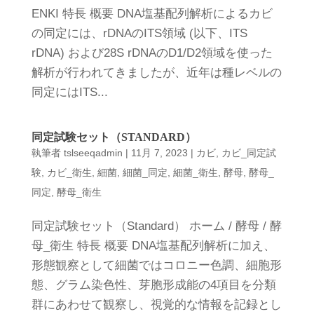
ENKI 特長 概要 DNA塩基配列解析によるカビ
の同定には、rDNAのITS領域 (以下、ITS
rDNA) および28S rDNAのD1/D2領域を使った
解析が行われてきましたが、近年は種レベルの
同定にはITS...
同定試験セット（STANDARD）
執筆者
tslseeqadmin
|
11月 7, 2023
|
カビ
,
カビ_同定試
験
,
カビ_衛生
,
細菌
,
細菌_同定
,
細菌_衛生
,
酵母
,
酵母_
同定
,
酵母_衛生
同定試験セット（Standard） ホーム / 酵母 / 酵
母_衛生 特長 概要 DNA塩基配列解析に加え、
形態観察として細菌ではコロニー色調、細胞形
態、グラム染色性、芽胞形成能の4項目を分類
群にあわせて観察し、視覚的な情報を記録とし